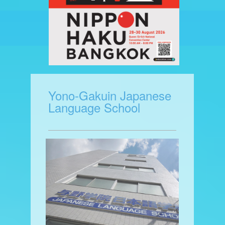
KANTO
Yono-Gakuin Japanese
Language School